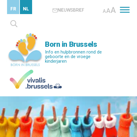
Skip
A
FR
NL
A
NIEUWSBRIEF
to
A
main
Zoeken
content
naar:
Born in Brussels
Info en hulpbronnen rond de
geboorte en de vroege
kinderjaren