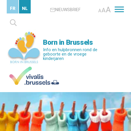
Skip
A
FR
NL
A
NIEUWSBRIEF
to
A
main
Zoeken
content
naar:
Born in Brussels
Info en hulpbronnen rond de
geboorte en de vroege
kinderjaren