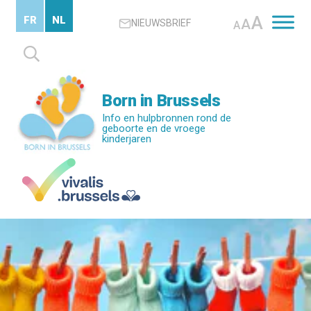
Skip
A
FR
NL
A
NIEUWSBRIEF
to
A
main
Zoeken
content
naar:
Born in Brussels
Info en hulpbronnen rond de
geboorte en de vroege
kinderjaren