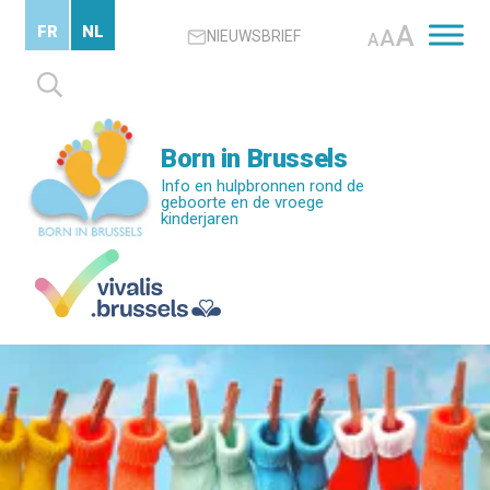
Skip
A
FR
NL
A
NIEUWSBRIEF
to
A
main
Zoeken
content
naar:
Born in Brussels
Info en hulpbronnen rond de
geboorte en de vroege
kinderjaren