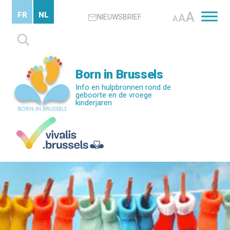
Skip
A
FR
NL
A
NIEUWSBRIEF
to
A
main
Zoeken
content
naar:
Born in Brussels
Info en hulpbronnen rond de
geboorte en de vroege
kinderjaren