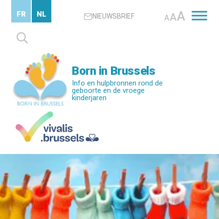
Skip
A
FR
NL
A
NIEUWSBRIEF
to
A
main
Zoeken
content
naar:
Born in Brussels
Info en hulpbronnen rond de
geboorte en de vroege
kinderjaren