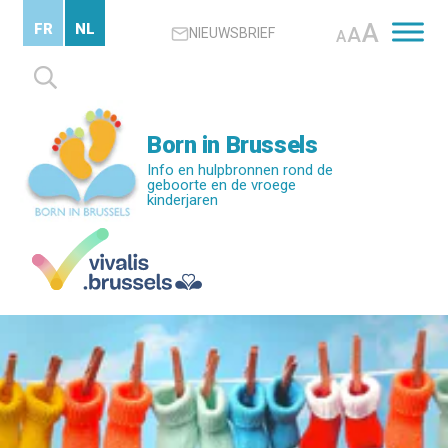
Skip
A
FR
NL
A
NIEUWSBRIEF
to
A
main
Zoeken
content
naar:
Born in Brussels
Info en hulpbronnen rond de
geboorte en de vroege
kinderjaren