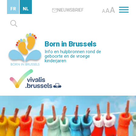
Skip
A
FR
NL
A
NIEUWSBRIEF
to
A
main
Zoeken
content
naar:
Born in Brussels
Info en hulpbronnen rond de
geboorte en de vroege
kinderjaren