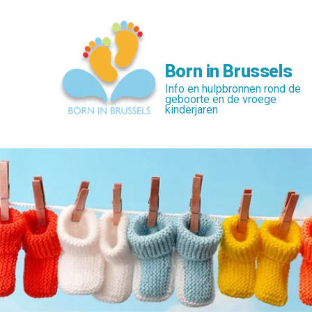
Skip
to
main
content
Born in Brussels
Info en hulpbronnen rond de
geboorte en de vroege
kinderjaren