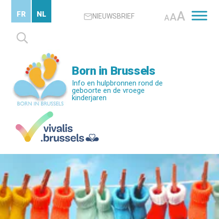
Skip
A
FR
NL
A
NIEUWSBRIEF
to
A
main
Zoeken
content
naar:
Born in Brussels
Info en hulpbronnen rond de
geboorte en de vroege
kinderjaren