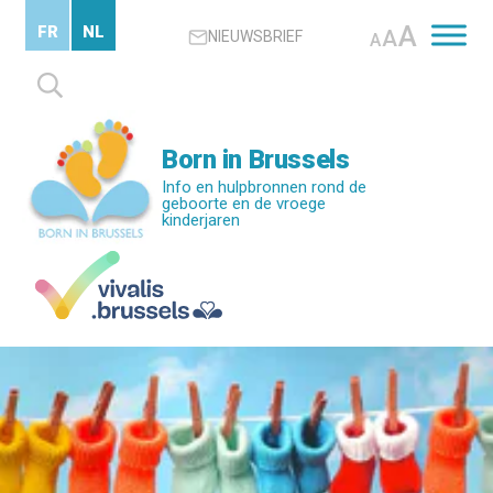
Skip
A
FR
NL
A
NIEUWSBRIEF
to
A
main
Zoeken
content
naar:
Born in Brussels
Info en hulpbronnen rond de
geboorte en de vroege
kinderjaren