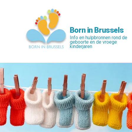
Skip
to
main
content
Born in Brussels
Info en hulpbronnen rond de
geboorte en de vroege
kinderjaren