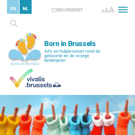
Skip
A
FR
NL
A
NIEUWSBRIEF
to
A
main
Zoeken
content
naar:
Born in Brussels
Info en hulpbronnen rond de
geboorte en de vroege
kinderjaren