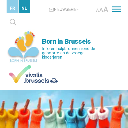
Skip
A
FR
NL
A
NIEUWSBRIEF
to
A
main
Zoeken
content
naar:
Born in Brussels
Info en hulpbronnen rond de
geboorte en de vroege
kinderjaren