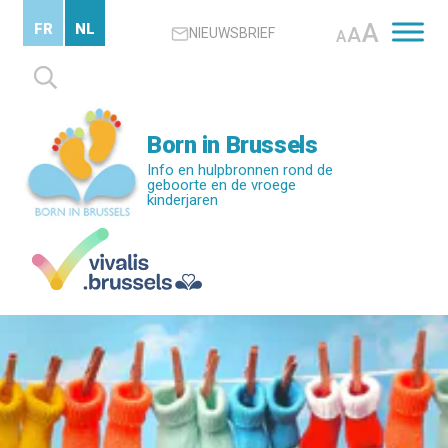
Skip
A
FR
NL
A
NIEUWSBRIEF
to
A
main
Zoeken
content
naar:
Born in Brussels
Info en hulpbronnen rond de
geboorte en de vroege
kinderjaren