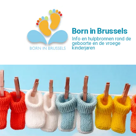
Skip
to
main
content
Born in Brussels
Info en hulpbronnen rond de
geboorte en de vroege
kinderjaren