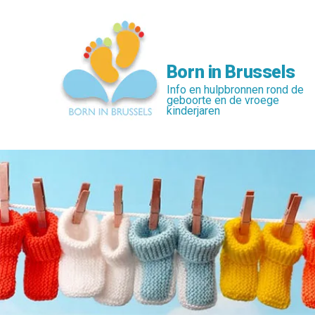
Skip
to
main
content
Born in Brussels
Info en hulpbronnen rond de
geboorte en de vroege
kinderjaren