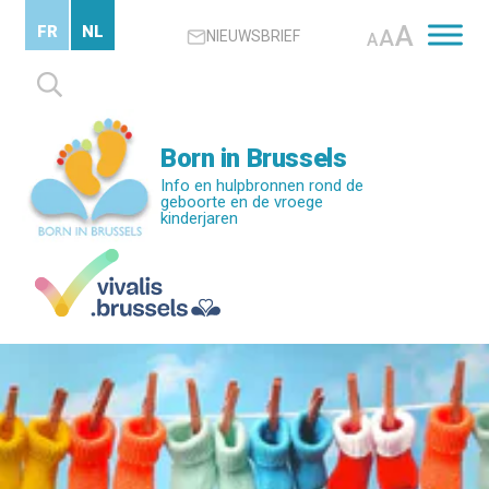
Skip
A
FR
NL
A
NIEUWSBRIEF
to
A
main
Zoeken
content
naar:
Born in Brussels
Info en hulpbronnen rond de
geboorte en de vroege
kinderjaren