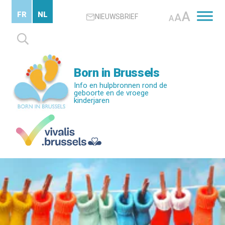
Skip
A
FR
NL
A
NIEUWSBRIEF
to
A
main
Zoeken
content
naar:
Born in Brussels
Info en hulpbronnen rond de
geboorte en de vroege
kinderjaren