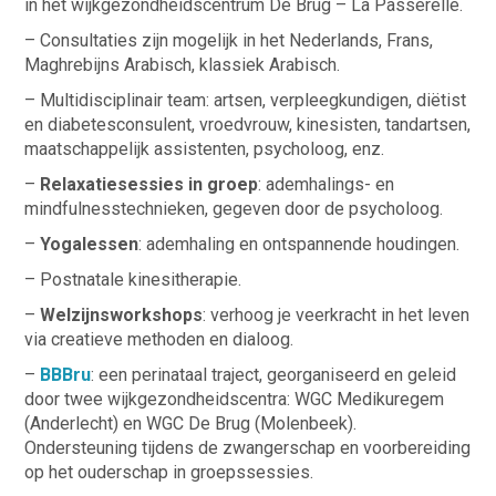
in het wijkgezondheidscentrum De Brug – La Passerelle.
– Consultaties zijn mogelijk in het Nederlands, Frans,
Maghrebijns Arabisch, klassiek Arabisch.
– Multidisciplinair team: artsen, verpleegkundigen, diëtist
en diabetesconsulent, vroedvrouw, kinesisten, tandartsen,
maatschappelijk assistenten, psycholoog, enz.
–
Relaxatiesessies in groep
: ademhalings- en
mindfulnesstechnieken, gegeven door de psycholoog.
–
Yogalessen
: ademhaling en ontspannende houdingen.
– Postnatale kinesitherapie.
–
Welzijnsworkshops
: verhoog je veerkracht in het leven
via creatieve methoden en dialoog.
–
BBBru
: een perinataal traject, georganiseerd en geleid
door twee wijkgezondheidscentra: WGC Medikuregem
(Anderlecht) en WGC De Brug (Molenbeek).
Ondersteuning tijdens de zwangerschap en voorbereiding
op het ouderschap in groepssessies.