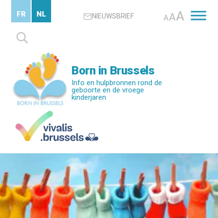
Skip
A
FR
NL
A
NIEUWSBRIEF
to
A
main
Zoeken
content
naar:
Born in Brussels
Info en hulpbronnen rond de
geboorte en de vroege
kinderjaren