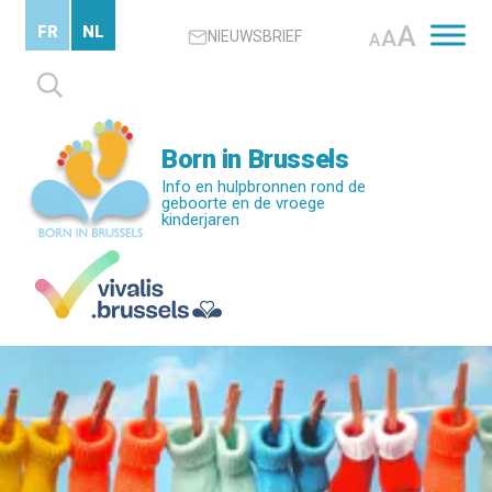
Skip
A
FR
NL
A
NIEUWSBRIEF
to
A
main
Zoeken
content
naar:
Born in Brussels
Info en hulpbronnen rond de
geboorte en de vroege
kinderjaren