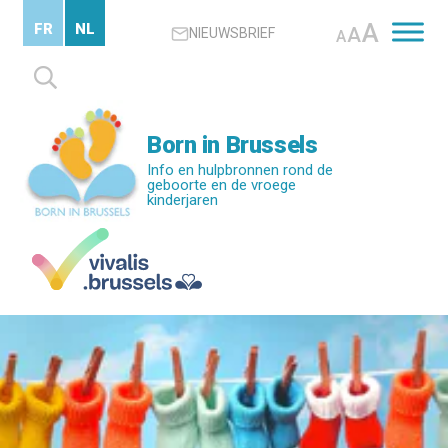
Skip
A
FR
NL
A
NIEUWSBRIEF
to
A
main
Zoeken
content
naar:
Born in Brussels
Info en hulpbronnen rond de
geboorte en de vroege
kinderjaren