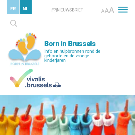
Skip
A
FR
NL
A
NIEUWSBRIEF
to
A
main
Zoeken
content
naar:
Born in Brussels
Info en hulpbronnen rond de
geboorte en de vroege
kinderjaren