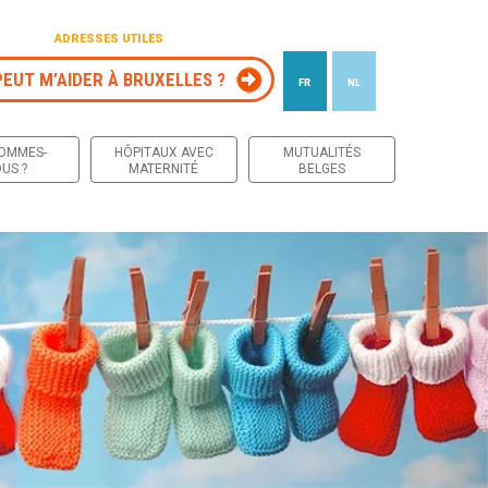
ADRESSES UTILES
PEUT M’AIDER À BRUXELLES ?
FR
NL
 contenu
SOMMES-
HÔPITAUX AVEC
MUTUALITÉS
US ?
MATERNITÉ
BELGES