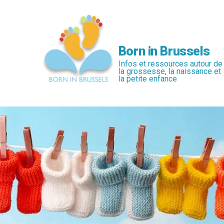
Passer
au
contenu
principal
Born in Brussels
Infos et ressources autour de
la grossesse, la naissance et
la petite enfance