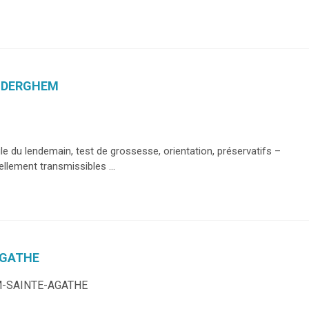
AUDERGHEM
ule du lendemain, test de grossesse, orientation, préservatifs –
llement transmissibles ...
AGATHE
EM-SAINTE-AGATHE