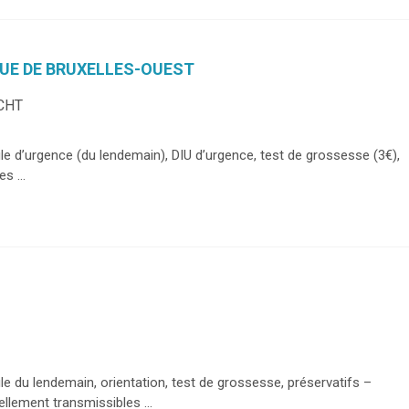
QUE DE BRUXELLES-OUEST
CHT
ule d’urgence (du lendemain), DIU d’urgence, test de grossesse (3€),
s ...
ule du lendemain, orientation, test de grossesse, préservatifs –
llement transmissibles ...