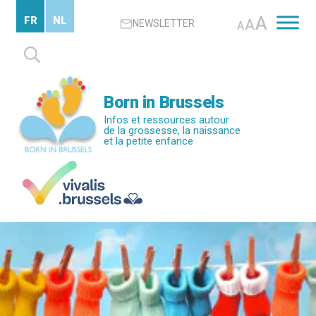
Passer
A
FR
NL
A
NEWSLETTER
au
A
contenu
Rechercher :
principal
Born in Brussels
Infos et ressources autour
de la grossesse, la naissance
et la petite enfance