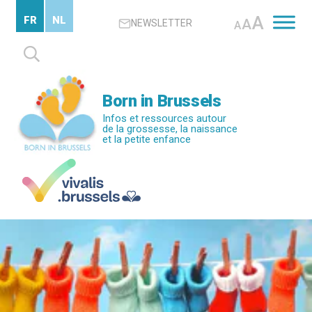
Passer
A
FR
NL
A
NEWSLETTER
au
A
contenu
Rechercher :
principal
Born in Brussels
Infos et ressources autour
de la grossesse, la naissance
et la petite enfance