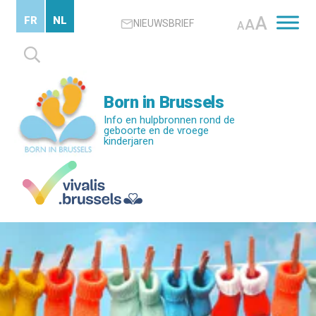
Skip
A
FR
NL
A
NIEUWSBRIEF
to
A
main
Zoeken
content
naar:
Born in Brussels
Info en hulpbronnen rond de
geboorte en de vroege
kinderjaren