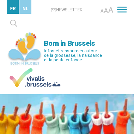
Passer
A
FR
NL
A
NEWSLETTER
au
A
contenu
Rechercher :
principal
Born in Brussels
Infos et ressources autour
de la grossesse, la naissance
et la petite enfance