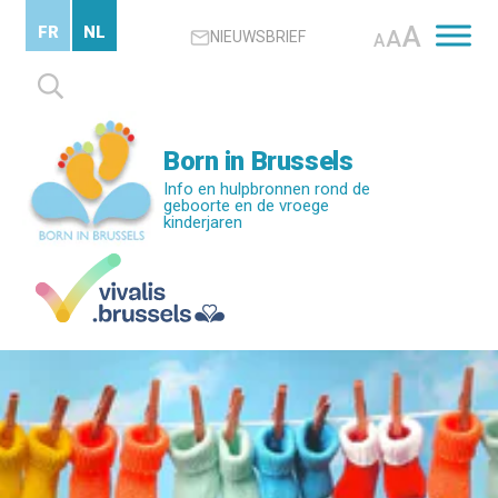
Skip
A
FR
NL
A
NIEUWSBRIEF
to
A
main
Zoeken
content
naar:
Born in Brussels
Info en hulpbronnen rond de
geboorte en de vroege
kinderjaren