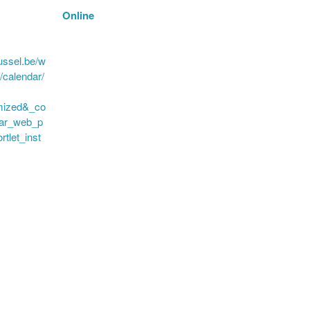
Online
ussel.be/w
/calendar/
mized&_co
dar_web_p
rtlet_inst