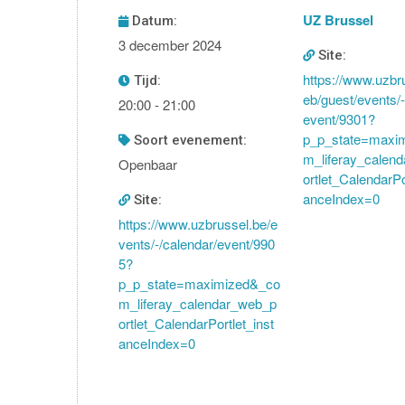
UZ Brussel
Datum:
3 december 2024
Site:
https://www.uzbr
Tijd:
eb/guest/events/-
20:00 - 21:00
event/9301?
p_p_state=maxi
soort evenement:
m_liferay_calen
Openbaar
ortlet_CalendarPo
anceIndex=0
Site:
https://www.uzbrussel.be/e
vents/-/calendar/event/990
5?
p_p_state=maximized&_co
m_liferay_calendar_web_p
ortlet_CalendarPortlet_inst
anceIndex=0