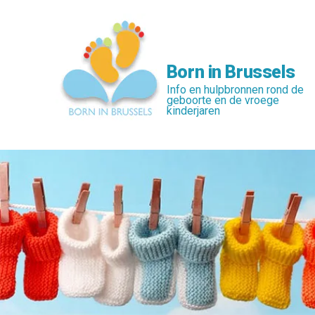
Skip
to
main
content
Born in Brussels
Info en hulpbronnen rond de
geboorte en de vroege
kinderjaren