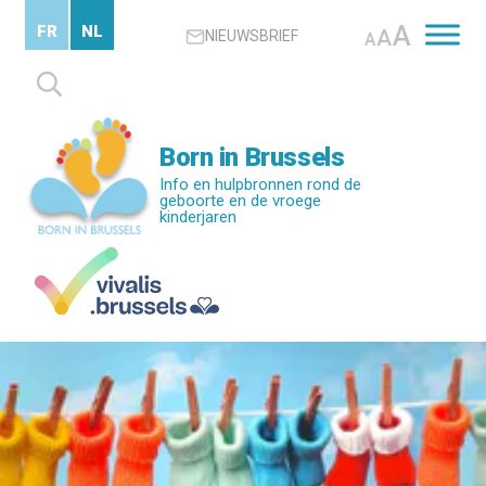
Skip
A
FR
NL
A
NIEUWSBRIEF
to
A
main
Zoeken
content
naar:
Born in Brussels
Info en hulpbronnen rond de
geboorte en de vroege
kinderjaren