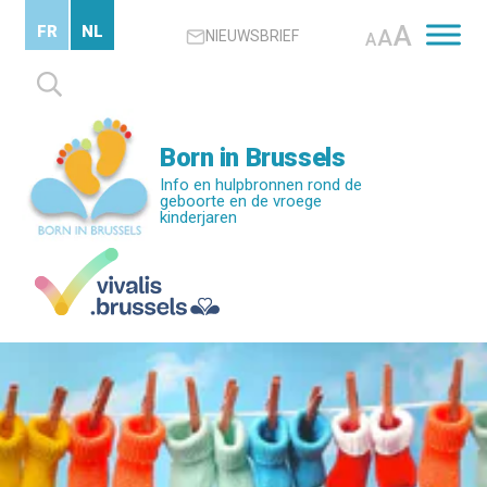
Skip
A
FR
NL
A
NIEUWSBRIEF
to
A
main
Zoeken
content
naar:
Born in Brussels
Info en hulpbronnen rond de
geboorte en de vroege
kinderjaren