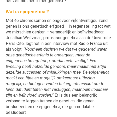
het zelf niet heeft meegemaakt ?
Wat is epigenetica ?
Met 46 chromosomen en ongeveer vijfentwintigduizend
genen is ons genetisch erfgoed – in tegenstelling tot wat
we misschien denken – veranderlijk en beïnvloedbaar.
Jonathan Weitzman, professor genetica aan de Université
Paris Cité, legt het in een interview met Radio France uit
als volgt:
“Voorheen dachten we dat we gedoemd waren
onze genetische erfenis te ondergaan, maar de
epigenetica brengt hoop, omdat niets vastligt
.
Een
tweeling heeft hetzelfde genoom, maar maakt niet altijd
dezelfde successen of mislukkingen mee. De epigenetica
maakt een fijne en mogelijk omkeerbare uitlezing
mogelijk, en biologen vinden het erg interessant om te
leren dat identiteiten niet vastliggen, maar beïnvloedbaar
zijn en beïnvloed worden.”
Er is dus een belangrijk
verband te leggen tussen de genetica, die genen
bestudeert, en de epigenetica, die genmodulatie
bestudeert.