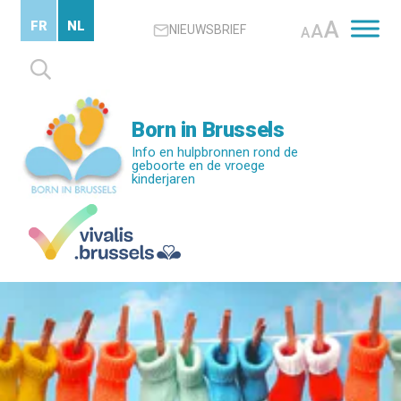
Skip
A
FR
NL
A
NIEUWSBRIEF
to
A
main
Zoeken
content
naar:
Born in Brussels
Info en hulpbronnen rond de
geboorte en de vroege
kinderjaren