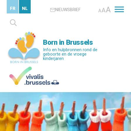
Skip
A
FR
NL
A
NIEUWSBRIEF
to
A
main
Zoeken
content
naar:
Born in Brussels
Info en hulpbronnen rond de
geboorte en de vroege
kinderjaren