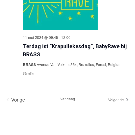
11 mei 2024 @ 09:45
-
12:00
Terdag ist “Krapullekesdag”, BabyRave bij
BRASS
BRASS
Avenue Van Volxem 364, Bruxelles, Forest, Belgium
Gratis
Vorige
Vandaag
Evene
Volgende
Evenementen