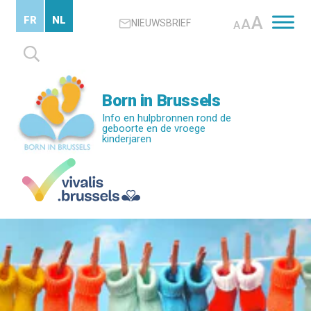
Skip
A
FR
NL
A
NIEUWSBRIEF
to
A
main
Zoeken
content
naar:
Born in Brussels
Info en hulpbronnen rond de
geboorte en de vroege
kinderjaren