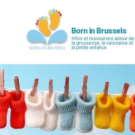
Passer
au
contenu
principal
Born in Brussels
Infos et ressources autour de
la grossesse, la naissance et
la petite enfance