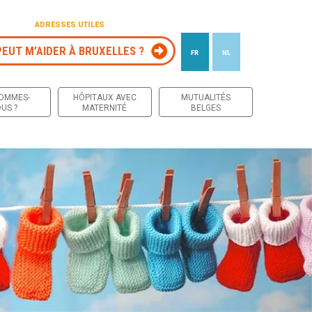
ADRESSES UTILES
PEUT M’AIDER À BRUXELLES ?
FR
NL
 contenu
SOMMES-
HÔPITAUX AVEC
MUTUALITÉS
US ?
MATERNITÉ
BELGES