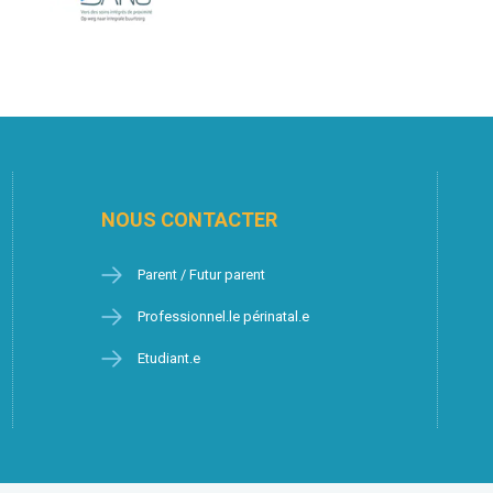
NOUS CONTACTER
Parent / Futur parent
Professionnel.le périnatal.e
Etudiant.e