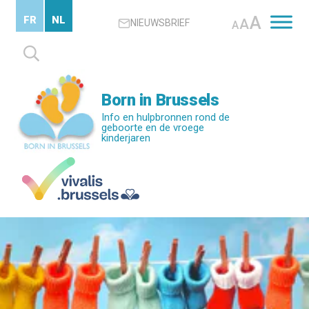
Skip
A
FR
NL
A
NIEUWSBRIEF
to
A
main
Zoeken
content
naar:
Born in Brussels
Info en hulpbronnen rond de
geboorte en de vroege
kinderjaren