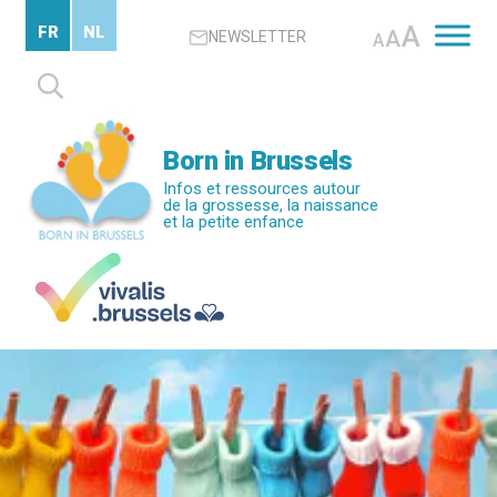
Passer
A
FR
NL
A
NEWSLETTER
au
A
contenu
Rechercher :
principal
Born in Brussels
Infos et ressources autour
de la grossesse, la naissance
et la petite enfance