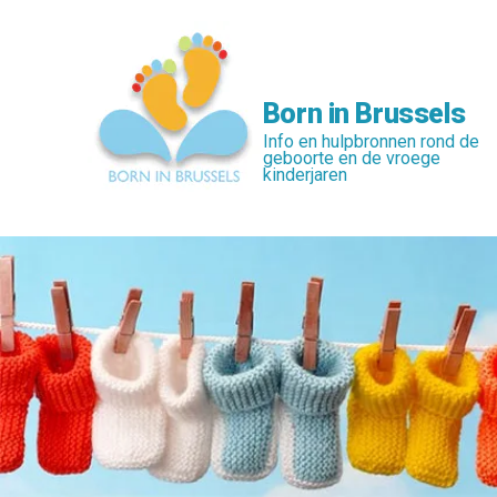
Skip
to
main
content
Born in Brussels
Info en hulpbronnen rond de
geboorte en de vroege
kinderjaren