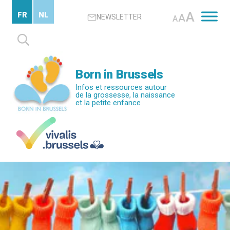
Passer
A
FR
NL
A
NEWSLETTER
au
A
contenu
Rechercher :
principal
Born in Brussels
Infos et ressources autour
de la grossesse, la naissance
et la petite enfance