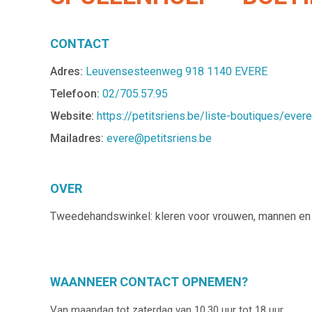
CONTACT
Adres:
Leuvensesteenweg 918 1140 EVERE
Telefoon:
02/705.57.95
Website:
https://petitsriens.be/liste-boutiques/eve
Mailadres:
evere@petitsriens.be
OVER
Tweedehandswinkel: kleren voor vrouwen, mannen en k
WAANNEER CONTACT OPNEMEN?
Van maandag tot zaterdag van 10.30 uur tot 18 uur