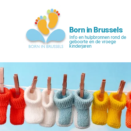
Skip
to
main
content
Born in Brussels
Info en hulpbronnen rond de
geboorte en de vroege
kinderjaren