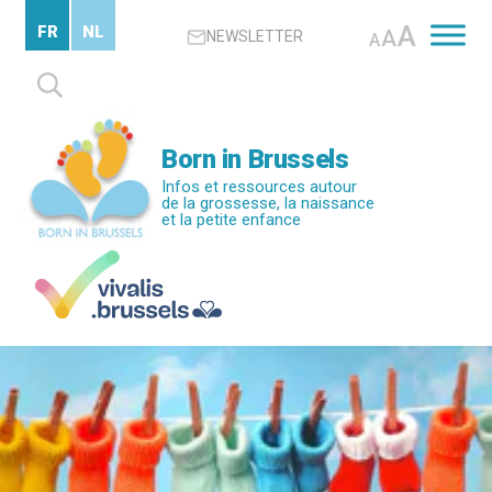
Passer
A
FR
NL
A
NEWSLETTER
au
A
contenu
Rechercher :
principal
Born in Brussels
Infos et ressources autour
de la grossesse, la naissance
et la petite enfance