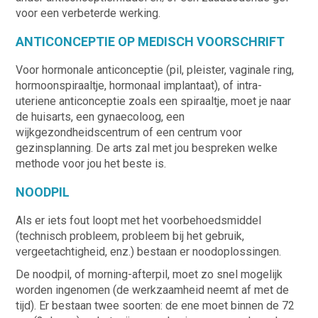
voor een verbeterde werking.
ANTICONCEPTIE OP MEDISCH VOORSCHRIFT
Voor hormonale anticonceptie (pil, pleister, vaginale ring,
hormo
on
spiraaltje,
hormonaal i
mplantaat), of intra-
uteriene anticonceptie zoals een spiraaltje, moet
je
naar
de
huisarts, een gynaecoloog, een
wijkgezondheidscent
r
um
of een centrum voor
gezinsplanning. De arts zal met
jou
bespreken welke
methode
voor jou
het beste is
.
NOODPIL
Als er iets fout loopt met het voorbehoedsmiddel
(technisch probleem, probleem bij het gebruik,
vergeetachtigheid, enz.) bestaan er noodoplossingen.
De noodpil, of morning-afterpil, moet zo snel mogelijk
worden ingenomen (de werkzaamheid neemt af met de
tijd). Er bestaan twee soorten: de ene moet binnen de 72