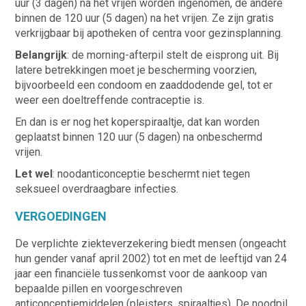
uur (3 dagen) na het vrijen worden ingenomen, de andere
binnen de 120 uur (5 dagen) na het vrijen. Ze zijn gratis
verkrijgbaar bij apotheken of centra voor gezinsplanning.
Belangrijk
: de morning-afterpil stelt de eisprong uit. Bij
latere betrekkingen moet je bescherming voorzien,
bijvoorbeeld een condoom en zaaddodende gel, tot er
weer een doeltreffende contraceptie is.
En dan is er nog het koperspiraaltje, dat kan worden
geplaatst binnen 120 uur (5 dagen) na onbeschermd
vrijen.
Let wel
: noodanticonceptie beschermt niet tegen
seksueel overdraagbare infecties.
VERGOEDINGEN
De verplichte ziekteverzekering biedt mensen (ongeacht
hun gender vanaf april 2002) tot en met de leeftijd van 24
jaar een financiële tussenkomst voor de aankoop van
bepaalde pillen en voorgeschreven
anticonceptiemiddelen (pleisters, spiraaltjes). De noodpil