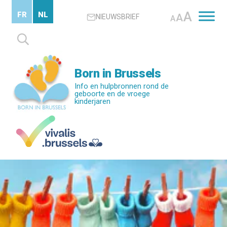
Skip
A
FR
NL
A
NIEUWSBRIEF
to
A
main
Zoeken
content
naar:
Born in Brussels
Info en hulpbronnen rond de
geboorte en de vroege
kinderjaren