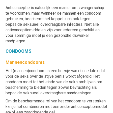
Anticonceptie is natuurlijk een manier om zwangerschap
te voorkomen, maar wanneer
de
mannen
een
condoom
gebruiken, bescherm
t
het koppel
zich ook tegen
bepaalde seksueel overdraagbare infecties.
Niet alle
anticonceptiem
iddelen
zijn voor iedereen
geschikt
en
voor sommige
moet je
een gezondheidswerker
raadplegen
.
CONDOOMS
Mannencondooms
Het (mannen)condoom is een hoesje van dunne latex dat
vóór de seks over de stijve penis wordt afgerold. Het
condoom moet tot het einde van de seks omblijven om
bescherming te bieden tegen zowel bevruchting als
bepaalde seksueel overdraagbare aandoeningen.
Om de beschermende rol van het condoom te versterken,
kan je het combineren met een ander anticonceptiemiddel
en/of een zaaddodende gel.