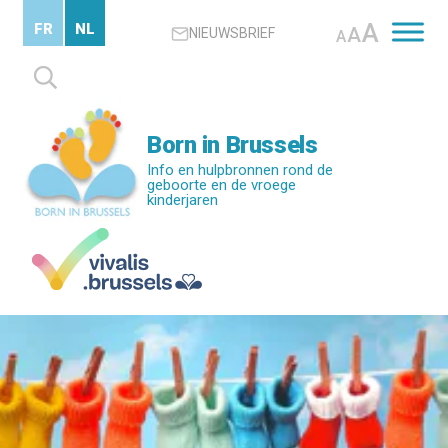
Skip
A
FR
NL
A
NIEUWSBRIEF
to
A
main
Zoeken
content
naar:
Born in Brussels
Info en hulpbronnen rond de
geboorte en de vroege
kinderjaren