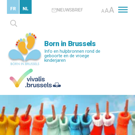
Skip
A
FR
NL
A
NIEUWSBRIEF
to
A
main
Zoeken
content
naar:
Born in Brussels
Info en hulpbronnen rond de
geboorte en de vroege
kinderjaren