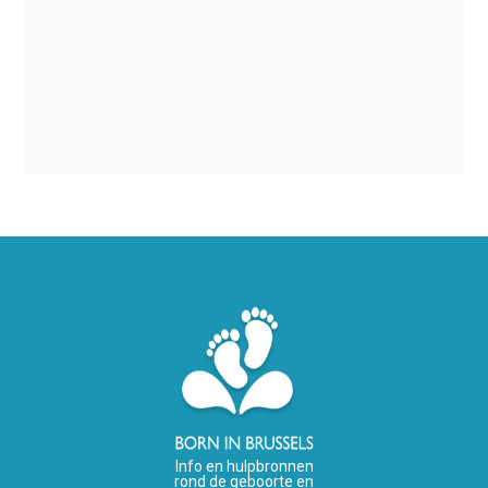
Info en hulpbronnen
rond de geboorte en