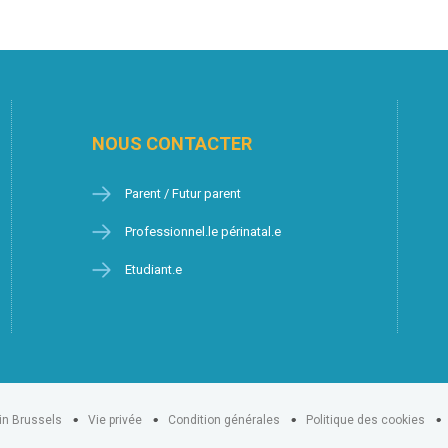
NOUS CONTACTER
Parent / Futur parent
Professionnel.le périnatal.e
Etudiant.e
in Brussels
Vie privée
Condition générales
Politique des cookies