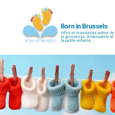
Passer
au
contenu
principal
Born in Brussels
Infos et ressources autour de
la grossesse, la naissance et
la petite enfance