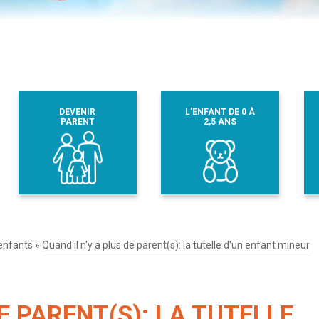
DEVENIR
L’ENFANT DE 0 À
PARENT
2,5 ANS
enfants
»
Quand il n'y a plus de parent(s): la tutelle d'un enfant mineur
DE PARENT(S): LA TUTELLE