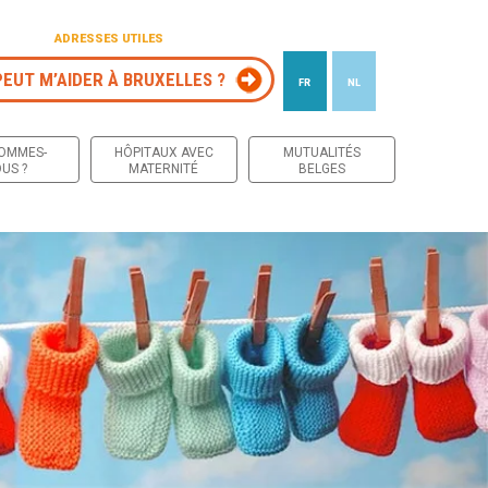
ADRESSES UTILES
PEUT M’AIDER À BRUXELLES ?
FR
NL
 contenu
SOMMES-
HÔPITAUX AVEC
MUTUALITÉS
US ?
MATERNITÉ
BELGES