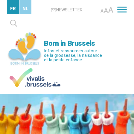
Passer
A
FR
NL
A
NEWSLETTER
au
A
contenu
Rechercher :
principal
Born in Brussels
Infos et ressources autour
de la grossesse, la naissance
et la petite enfance