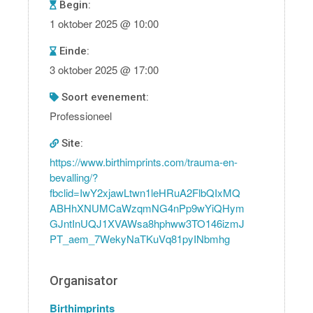
Begin:
1 oktober 2025 @ 10:00
Einde:
3 oktober 2025 @ 17:00
soort evenement:
Professioneel
Site:
https://www.birthimprints.com/trauma-en-
bevalling/?
fbclid=IwY2xjawLtwn1leHRuA2FlbQIxMQ
ABHhXNUMCaWzqmNG4nPp9wYiQHym
GJntInUQJ1XVAWsa8hphww3TO146izmJ
PT_aem_7WekyNaTKuVq81pyINbmhg
Organisator
Birthimprints