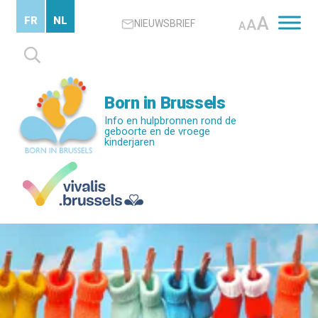
Skip
A
FR
NL
A
NIEUWSBRIEF
to
A
main
Zoeken
content
naar:
Born in Brussels
Info en hulpbronnen rond de
geboorte en de vroege
kinderjaren