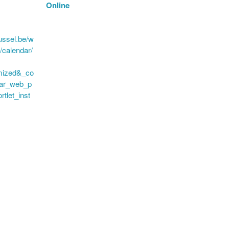
Online
ussel.be/w
/calendar/
mized&_co
dar_web_p
rtlet_inst