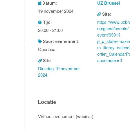
UZ Brussel
Datum:
19 november 2024
Site:
https://www.uzbr
Tijd:
eb/guest/events/-
20:00 - 21:00
event/9301?
p_p_state=maxi
soort evenement:
m_liferay_calen
Openbaar
ortlet_CalendarPo
anceIndex=0
Site:
Dinsdag 19 november
2024
Locatie
Virtueel evenement (webinar)