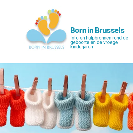
Skip
to
main
content
Born in Brussels
Info en hulpbronnen rond de
geboorte en de vroege
kinderjaren