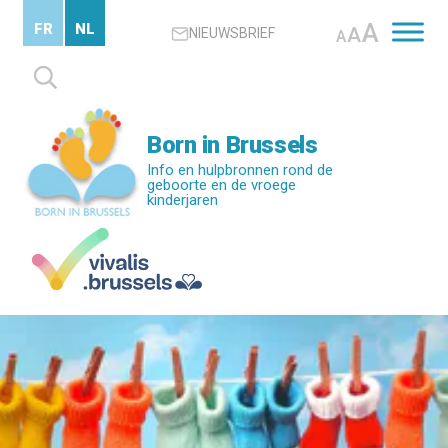
Skip
A
FR
NL
A
NIEUWSBRIEF
to
A
main
Zoeken
content
naar:
Born in Brussels
Info en hulpbronnen rond de
geboorte en de vroege
kinderjaren